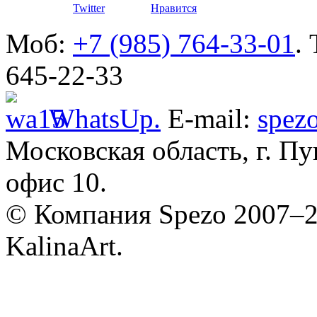
Defender
Twitter
Нравится
Моб:
+7 (985) 764-33-01
.
645-22-33
WhatsUp.
E-mail:
spez
Московская область, г. Пу
Разработ
автомоби
офис 10.
© Компания Spezo 2007–
KalinaArt.
Разработ