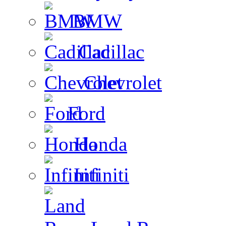
BMW
Cadillac
Chevrolet
Ford
Honda
Infiniti