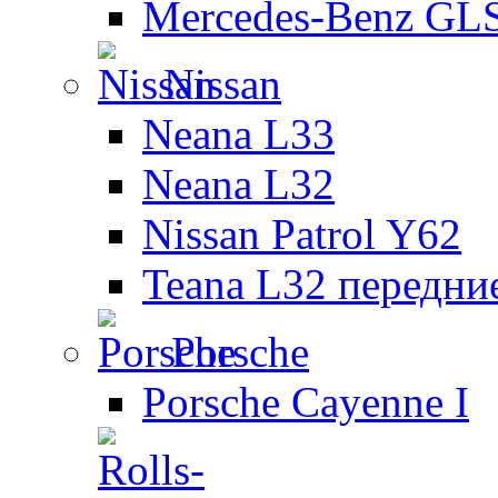
Mercedes-Benz GL
Nissan
Neana L33
Neana L32
Nissan Patrol Y62
Teana L32 передни
Porsche
Porsche Cayenne I