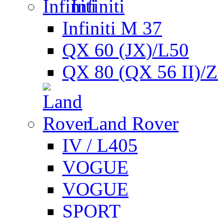
Infiniti
Infiniti M 37
QX 60 (JX)/L50
QX 80 (QX 56 II)/
Land Rover
IV / L405
VOGUE
VOGUE
SPORT