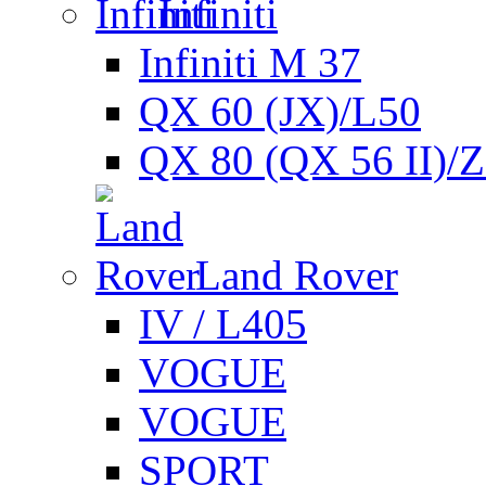
Infiniti
Infiniti M 37
QX 60 (JX)/L50
QX 80 (QX 56 II)/
Land Rover
IV / L405
VOGUE
VOGUE
SPORT