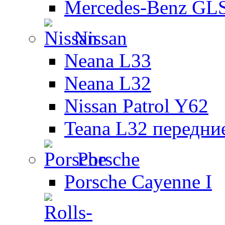
Mercedes-Benz GL
Nissan
Neana L33
Neana L32
Nissan Patrol Y62
Teana L32 передни
Porsche
Porsche Cayenne I