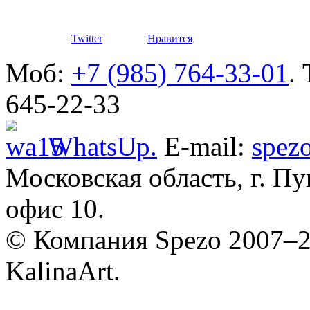
Defender
Twitter
Нравится
Моб:
+7 (985) 764-33-01
.
645-22-33
WhatsUp.
E-mail:
spez
Разработ
автомоби
Московская область, г. Пу
офис 10.
© Компания Spezo 2007–
KalinaArt.
Разработ