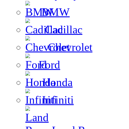
BMW
Cadillac
Chevrolet
Ford
Honda
Infiniti