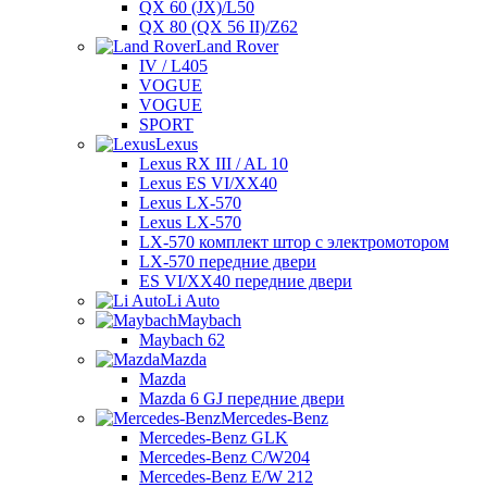
QX 60 (JX)/L50
QX 80 (QX 56 II)/Z62
Land Rover
IV / L405
VOGUE
VOGUE
SPORT
Lexus
Lexus RX III / AL 10
Lexus ES VI/XX40
Lexus LX-570
Lexus LX-570
LX-570 комплект штор с электромотором
LX-570 передние двери
ES VI/XX40 передние двери
Li Auto
Maybach
Maybach 62
Mazda
Mazda
Mazda 6 GJ передние двери
Mercedes-Benz
Mercedes-Benz GLK
Mercedes-Benz C/W204
Mercedes-Benz E/W 212