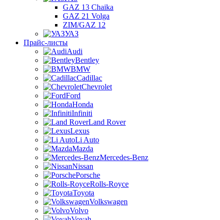
GAZ 13 Chaika
GAZ 21 Volga
ZIM/GAZ 12
УАЗ
Прайс-листы
Audi
Bentley
BMW
Cadillac
Chevrolet
Ford
Honda
Infiniti
Land Rover
Lexus
Li Auto
Mazda
Mercedes-Benz
Nissan
Porsche
Rolls-Royce
Toyota
Volkswagen
Volvo
Voyah