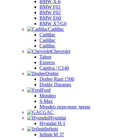
BMW X-6
BMW F01
BMW F02
BMW E60
BMW X7/G0
Cadillac
Cadillac
Cadillac
Cadillac
Chevrolet
Tahoe
Express
Captiva / C140
Dodge
Dodge Ram 1500
Dodge Durango
Ford
Mondeo
S-Max
Mondeo передние двери
GAC
Hyundai
Hyundai H-1
Infiniti
Infiniti M 37