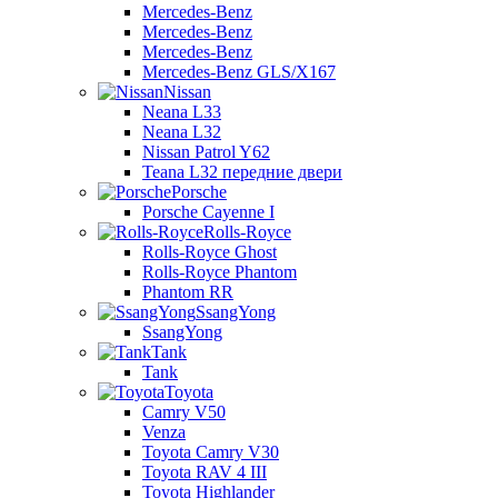
Mercedes-Benz
Mercedes-Benz
Mercedes-Benz
Mercedes-Benz GLS/X167
Nissan
Neana L33
Neana L32
Nissan Patrol Y62
Teana L32 передние двери
Porsche
Porsche Cayenne I
Rolls-Royce
Rolls-Royce Ghost
Rolls-Royce Phantom
Phantom RR
SsangYong
SsangYong
Tank
Tank
Toyota
Camry V50
Venza
Toyota Camry V30
Toyota RAV 4 III
Toyota Highlander