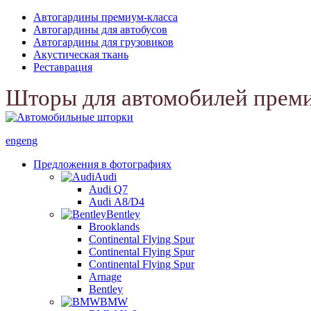
Автогардины премиум-класса
Автогардины для автобусов
Автогардины для грузовиков
Акустическая ткань
Реставрация
Шторы для автомобилей прем
eng
eng
Предложения в фотографиях
Audi
Audi Q7
Audi А8/D4
Bentley
Brooklands
Continental Flying Spur
Continental Flying Spur
Continental Flying Spur
Arnage
Bentley
BMW