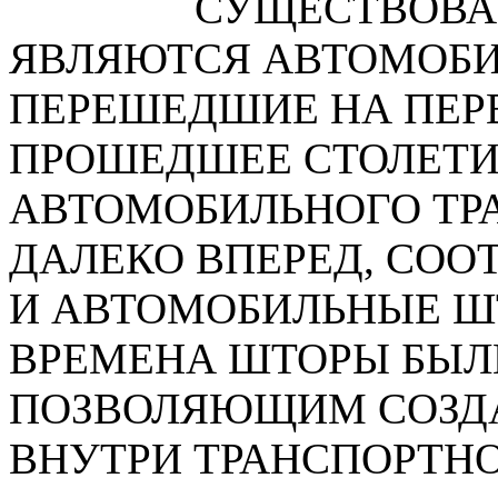
СУЩЕСТВОВА
ЯВЛЯЮТСЯ АВТОМОБИ
ПЕРЕШЕДШИЕ НА ПЕРВ
ПРОШЕДШЕЕ СТОЛЕТИ
АВТОМОБИЛЬНОГО ТР
Разработ
ДАЛЕКО ВПЕРЕД, СОО
автомоби
И АВТОМОБИЛЬНЫЕ ШТ
ВРЕМЕНА ШТОРЫ БЫЛ
ПОЗВОЛЯЮЩИМ СОЗДА
ВНУТРИ ТРАНСПОРТНО
Разработ
автомоби