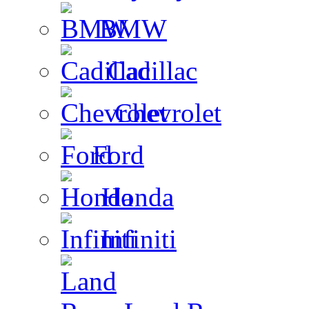
BMW
Cadillac
Chevrolet
Ford
Honda
Infiniti