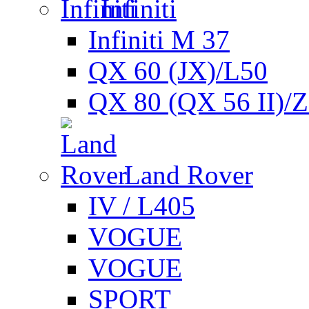
Infiniti
Infiniti M 37
QX 60 (JX)/L50
QX 80 (QX 56 II)/
Land Rover
IV / L405
VOGUE
VOGUE
SPORT