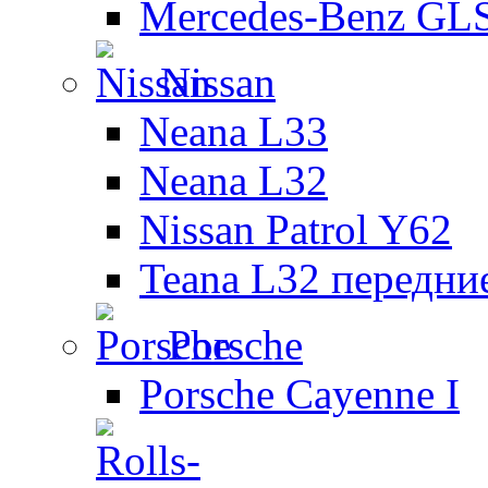
Mercedes-Benz GL
Nissan
Neana L33
Neana L32
Nissan Patrol Y62
Teana L32 передни
Porsche
Porsche Cayenne I