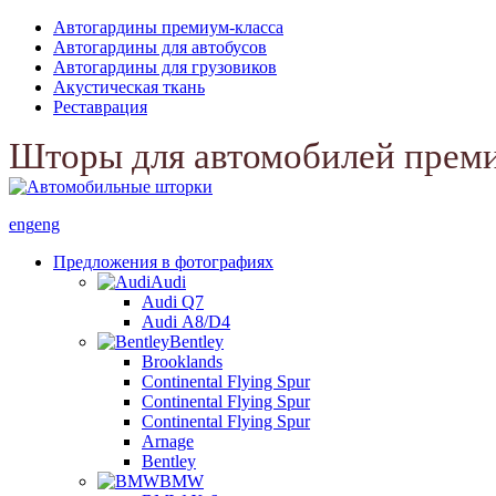
Автогардины премиум-класса
Автогардины для автобусов
Автогардины для грузовиков
Акустическая ткань
Реставрация
Шторы для автомобилей прем
eng
eng
Предложения в фотографиях
Audi
Audi Q7
Audi А8/D4
Bentley
Brooklands
Continental Flying Spur
Continental Flying Spur
Continental Flying Spur
Arnage
Bentley
BMW