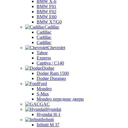
BMW X-6
BMW F01
BMW F02
BMW E60
BMW X7/G0
Cadillac
Cadillac
Cadillac
Cadillac
Chevrolet
Tahoe
Express
Captiva / C140
Dodge
Dodge Ram 1500
Dodge Durango
Ford
Mondeo
S-Max
Mondeo передние двери
GAC
Hyundai
Hyundai H-1
Infiniti
Infiniti M 37