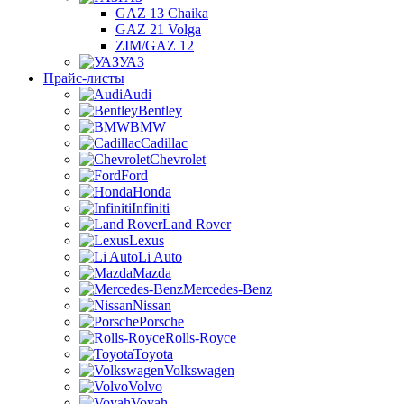
GAZ 13 Chaika
GAZ 21 Volga
ZIM/GAZ 12
УАЗ
Прайс-листы
Audi
Bentley
BMW
Cadillac
Chevrolet
Ford
Honda
Infiniti
Land Rover
Lexus
Li Auto
Mazda
Mercedes-Benz
Nissan
Porsche
Rolls-Royce
Toyota
Volkswagen
Volvo
Voyah