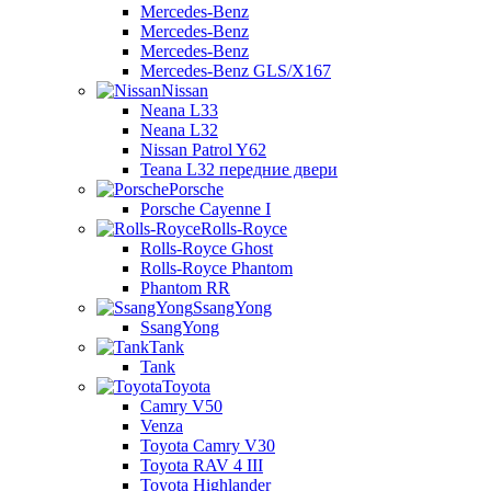
Mercedes-Benz
Mercedes-Benz
Mercedes-Benz
Mercedes-Benz GLS/X167
Nissan
Neana L33
Neana L32
Nissan Patrol Y62
Teana L32 передние двери
Porsche
Porsche Cayenne I
Rolls-Royce
Rolls-Royce Ghost
Rolls-Royce Phantom
Phantom RR
SsangYong
SsangYong
Tank
Tank
Toyota
Camry V50
Venza
Toyota Camry V30
Toyota RAV 4 III
Toyota Highlander