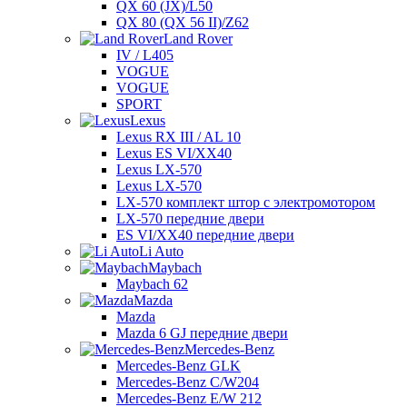
QX 60 (JX)/L50
QX 80 (QX 56 II)/Z62
Land Rover
IV / L405
VOGUE
VOGUE
SPORT
Lexus
Lexus RX III / AL 10
Lexus ES VI/XX40
Lexus LX-570
Lexus LX-570
LX-570 комплект штор с электромотором
LX-570 передние двери
ES VI/XX40 передние двери
Li Auto
Maybach
Maybach 62
Mazda
Mazda
Mazda 6 GJ передние двери
Mercedes-Benz
Mercedes-Benz GLK
Mercedes-Benz C/W204
Mercedes-Benz E/W 212