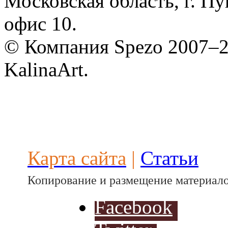
Московская область, г. Пу
Defender
офис 10.
© Компания Spezo 2007–
KalinaArt.
Разработ
автомоби
Карта сайта
|
Статьи
Копирование и размещение материало
Facebook
Разработ