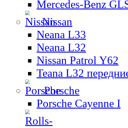
Mercedes-Benz GL
Nissan
Neana L33
Neana L32
Nissan Patrol Y62
Teana L32 передни
Porsche
Porsche Cayenne I