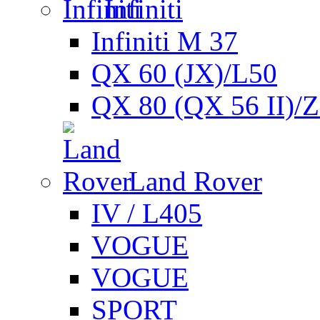
Infiniti
Infiniti M 37
QX 60 (JX)/L50
QX 80 (QX 56 II)/
Land Rover
IV / L405
VOGUE
VOGUE
SPORT