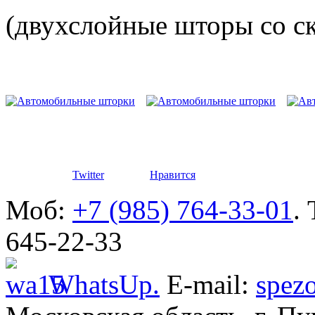
(двухслойные шторы со с
Разработ
автомоби
Twitter
Нравится
Моб:
+7 (985) 764-33-01
.
645-22-33
WhatsUp.
E-mail:
spez
Разработ
автомоби