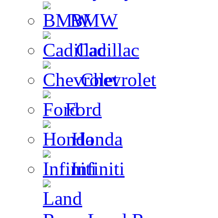
BMW
Cadillac
Chevrolet
Ford
Honda
Infiniti