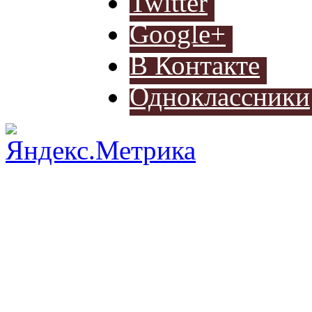
Twitter
автомоби
Google+
В Контакте
Одноклассники
Разработ
автомоб