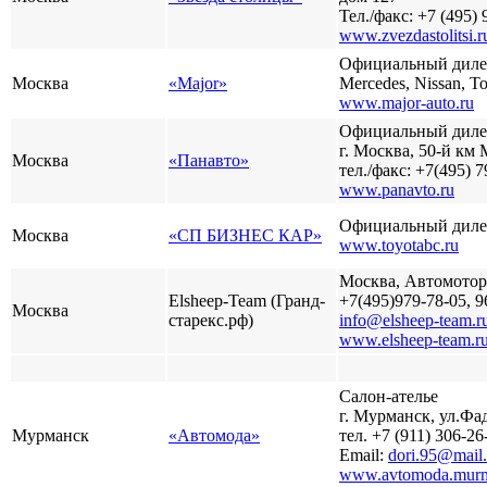
Тел./факс: +7 (495) 
www.zvezdastolitsi.r
Официальный дилер 
Москва
«Major»
Mercedes, Nissan, T
www.major-auto.ru
Разработ
Официальный дилер
автомоби
г. Москва, 50-й к
Defender
Москва
«Панавто»
тел./факс: +7(495) 7
www.panavto.ru
Официальный дилер
Москва
«СП БИЗНЕС КАР»
www.toyotabc.ru
Москва, Автомотор
Elsheep-Team (Гранд-
+7(495)979-78-05, 9
Москва
старекс.рф)
info@elsheep-team.r
www.elsheep-team.r
Разработ
Салон-ателье
автомоби
г. Мурманск, ул.Фад
Мурманск
«Автомода»
тел. +7 (911) 306-26
Email:
dori.95@mail.
www.avtomoda.murm