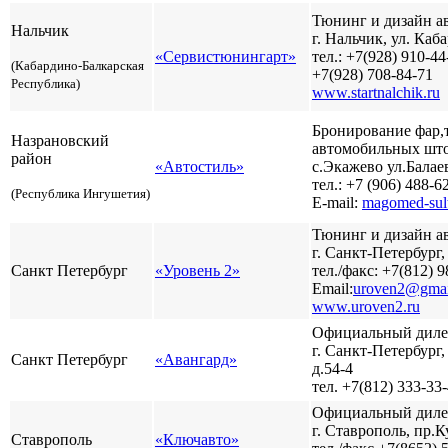
Тюнинг и дизайн а
Нальчик
г. Нальчик, ул. Каб
«Сервистюнингарт»
тел.: +7(928) 910-44
(Кабардино-Балкарская
+7(928) 708-84-71
Республика)
www.startnalchik.ru
Бронирование фар,
Разработ
Назрановский
автомобильных што
автомоби
район
«Автостиль»
с.Экажево ул.Балаев
тел.: +7 (906) 488-6
(Республика Ингушетия)
E-mail:
magomed-sul
Тюнинг и дизайн а
г. Санкт-Петербург, 
Санкт Петербург
«Уровень 2»
тел./факс: +7(812) 
Email:
uroven2@gmai
www.uroven2.ru
Официальный дилер
г. Санкт-Петербург
Санкт Петербург
«Авангард»
Разработ
д.54-4
автомоб
тел. +7(812) 333-33
Официальный дилер
г. Ставрополь, пр.К
Ставрополь
«Ключавто»