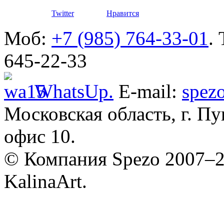
Twitter
Нравится
Моб:
+7 (985) 764-33-01
.
645-22-33
WhatsUp.
E-mail:
spez
Разработ
Volkswag
Московская область, г. Пу
офис 10.
© Компания Spezo 2007–
KalinaArt.