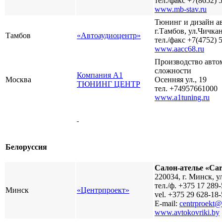
тел./факс +7(8652) 
www.mb-stav.ru
Тюнинг и дизайн а
г.Тамбов, ул.Чичкан
Тамбов
«Автоаудиоцентр»
тел./факс +7(4752) 
www.aacc68.ru
Производство авто
сложности
Разработ
Компания А1
Москва
Осенняя ул., 19
автомоб
ТЮНИНГ ЦЕНТР
тел. +74957661000
www.a1tuning.ru
Белоруссия
Салон-ателье «Car
220034, г. Минск, у
тел./ф. +375 17 289-
Разработ
Минск
«Центрпроект»
vel. +375 29 628-18-
автомоби
E-mail:
centrproekt@
www.avtokovriki.by