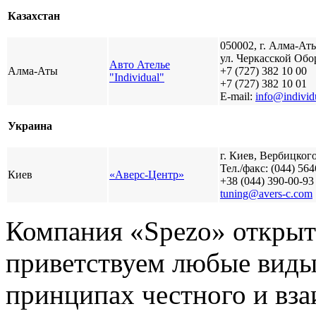
Казахстан
050002, г. Алма-Ат
ул. Черкасской Обо
Авто Ателье
Алма-Аты
+7 (727) 382 10 00
"Individual"
+7 (727) 382 10 01
E-mail:
info@individ
Разработ
автомоби
Украина
г. Киев, Вербицкого
Тел./факс: (044) 564
Киев
«Аверс-Центр»
+38 (044) 390-00-93
tuning@avers-c.com
Компания «Spezo» открыт
приветствуем любые виды
Разработ
принципах честного и вза
Peugeot E