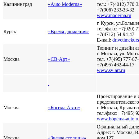
Калининград
«Auto Moderna»
тел.: +7(4012) 770-3
+7(906) 233-33-32
www.moderna.ru
г. Курск, ул.Больше
тел./факс: +7(920) 7
Курск
«Время движения»
+7(4712) 54-94-47
Разработ
E-mail:
drivetimekur
автомоби
Тюнинг и дизайн а
г. Москва, ул. Монт
Москва
«СВ-Арт»
тел. +7(495) 777-87-
+7(495) 462-44-17
www.sv-art.ru
Проектирование и 
представительского
Разработ
Москва
«Богема Авто»
г. Москва, Крылатск
автомоби
тел./факс: +7(495) 
www.bogema-auto.r
Официальный дилер
Адрес: г. Москва, 
Москва
«Звезда столицы»
дом 127