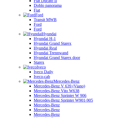
Fiat Ducato II
Doblo panorama
Fiat
Ford
Transit MWB
Ford
Ford
Hyundai
Hyundai H-1
Hyundai Grand Starex
Hyundai Real
Hyundai Trennwand
Hyundai Grand Starex door
Starex
Iveco
Iveco Daily
Iveco-cab
Mercedes-Benz
Mercedes-Benz V 639 (Viano)
Mercedes-Benz Vito W638
Mercedes-Benz Sprinter W 906
Mercedes-Benz Sprinter W901-905
Mercedes-Benz
Mercedes-Benz
Mercedes-Benz