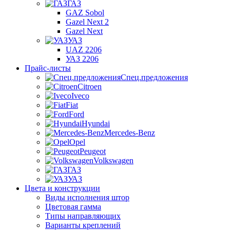
ГАЗ
GAZ Sobol
Gazel Next 2
Gazel Next
УАЗ
UAZ 2206
УАЗ 2206
Прайс-листы
Спец.предложения
Citroen
Iveco
Fiat
Ford
Hyundai
Mercedes-Benz
Opel
Peugeot
Volkswagen
ГАЗ
УАЗ
Цвета и конструкции
Виды исполнения штор
Цветовая гамма
Типы направляющих
Варианты креплений