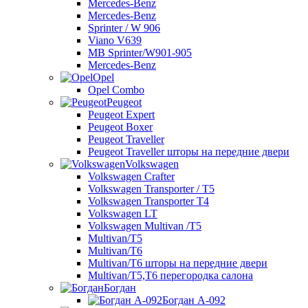
Mercedes-Benz
Mercedes-Benz
Sprinter / W 906
Viano V639
MB Sprinter/W901-905
Mercedes-Benz
Opel
Opel Combo
Peugeot
Peugeot Expert
Peugeot Boxer
Peugeot Traveller
Peugeot Traveller шторы на передние двери
Volkswagen
Volkswagen Crafter
Volkswagen Transporter / T5
Volkswagen Transporter T4
Volkswagen LT
Volkswagen Multivan /T5
Multivan/T5
Multivan/T6
Multivan/T6 шторы на передние двери
Multivan/T5,T6 перегородка салона
Богдан
Богдан A-092