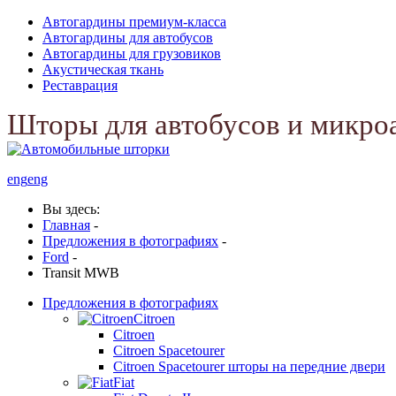
Автогардины премиум-класса
Автогардины для автобусов
Автогардины для грузовиков
Акустическая ткань
Реставрация
Шторы для автобусов и микро
eng
eng
Вы здесь:
Главная
-
Предложения в фотографиях
-
Ford
-
Transit MWB
Предложения в фотографиях
Citroen
Citroen
Citroen Spacetourer
Citroen Spacetourer шторы на передние двери
Fiat