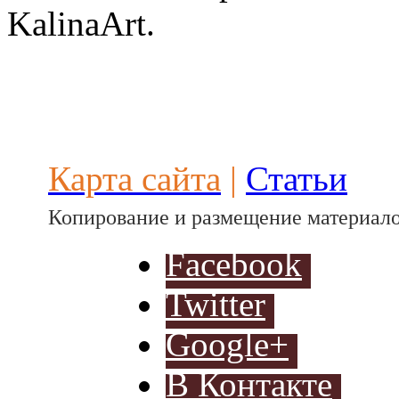
KalinaArt.
Разработ
автомоби
Карта сайта
|
Статьи
Копирование и размещение материало
Разработ
автомоб
Facebook
Twitter
Google+
В Контакте