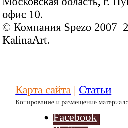
Московская область, г. Пу
Разработ
автомоби
офис 10.
© Компания Spezo 2007–
KalinaArt.
Разработ
автомоби
Карта сайта
|
Статьи
Копирование и размещение материало
Facebook