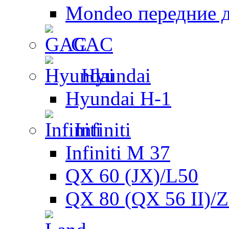
Mondeo передние 
GAC
Hyundai
Hyundai H-1
Infiniti
Infiniti M 37
QX 60 (JX)/L50
QX 80 (QX 56 II)/