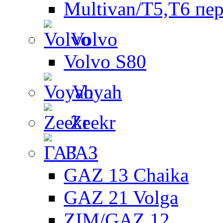
Multivan/T5,T6 пе
Volvo
Volvo S80
Voyah
Zeekr
ГАЗ
GAZ 13 Chaika
GAZ 21 Volga
ZIM/GAZ 12