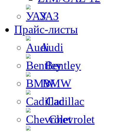
УАЗ
Прайс-листы
Audi
Bentley
BMW
Cadillac
Chevrolet