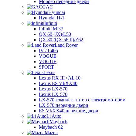
Mondeo передние двери
GAC
Hyundai
Hyundai H-1
Infiniti
Infiniti M 37
QX 60 (JX)/L50
QX 80 (QX 56 II)/Z62
Land Rover
IV / L405
VOGUE
VOGUE
SPORT
Lexus
Lexus RX III / AL 10
Lexus ES VI/XX40
Lexus LX-570
Lexus LX-570
LX-570 комплект штор с электромотором
LX-570 передние двери
ES VI/XX40 передние двери
Li Auto
Maybach
Maybach 62
Mazda