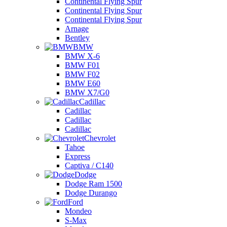
Continental Flying Spur
Continental Flying Spur
Continental Flying Spur
Arnage
Bentley
BMW
BMW X-6
BMW F01
BMW F02
BMW E60
BMW X7/G0
Cadillac
Cadillac
Cadillac
Cadillac
Chevrolet
Tahoe
Express
Captiva / C140
Dodge
Dodge Ram 1500
Dodge Durango
Ford
Mondeo
S-Max