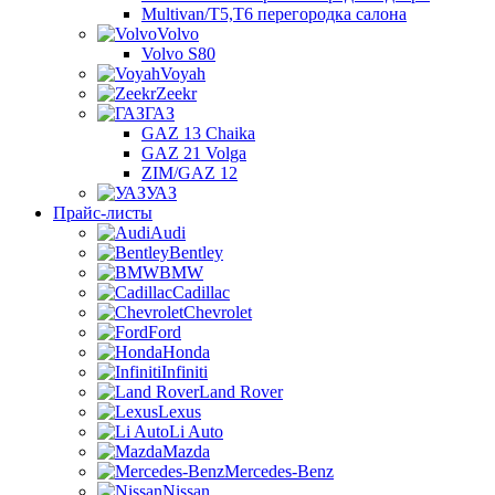
Multivan/T5,T6 перегородка салона
Volvo
Volvo S80
Voyah
Zeekr
ГАЗ
GAZ 13 Chaika
GAZ 21 Volga
ZIM/GAZ 12
УАЗ
Прайс-листы
Audi
Bentley
BMW
Cadillac
Chevrolet
Ford
Honda
Infiniti
Land Rover
Lexus
Li Auto
Mazda
Mercedes-Benz
Nissan