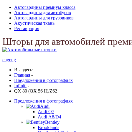
Автогардины премиум-класса
Автогардины для автобусов
Автогардины для грузовиков
Акустическая ткань
Реставрация
Шторы для автомобилей прем
eng
eng
Вы здесь:
Главная
-
Предложения в фотографиях
-
Infiniti
-
QX 80 (QX 56 II)/Z62
Предложения в фотографиях
Audi
Audi Q7
Audi А8/D4
Bentley
Brooklands