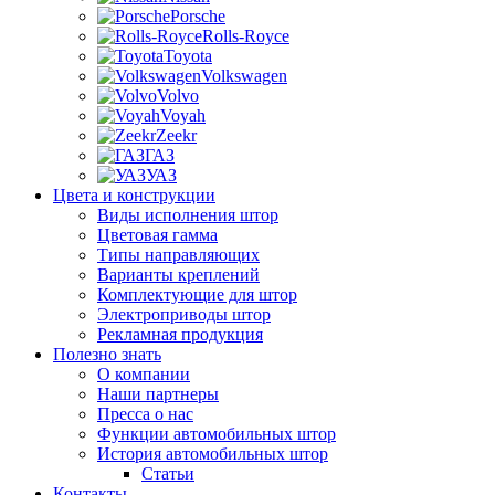
Porsche
Rolls-Royce
Toyota
Volkswagen
Volvo
Voyah
Zeekr
ГАЗ
УАЗ
Цвета и конструкции
Виды исполнения штор
Цветовая гамма
Типы направляющих
Варианты креплений
Комплектующие для штор
Электроприводы штор
Рекламная продукция
Полезно знать
О компании
Наши партнеры
Пресса о нас
Функции автомобильных штор
История автомобильных штор
Статьи
Контакты