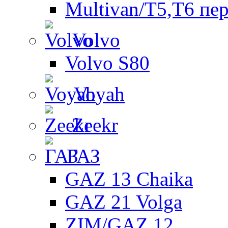
Multivan/T5,T6 пе
Volvo
Volvo S80
Voyah
Zeekr
ГАЗ
GAZ 13 Chaika
GAZ 21 Volga
ZIM/GAZ 12