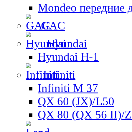
Mondeo передние 
GAC
Hyundai
Hyundai H-1
Infiniti
Infiniti M 37
QX 60 (JX)/L50
QX 80 (QX 56 II)/