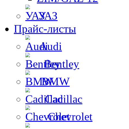
УАЗ
Прайс-листы
Audi
Bentley
BMW
Cadillac
Chevrolet