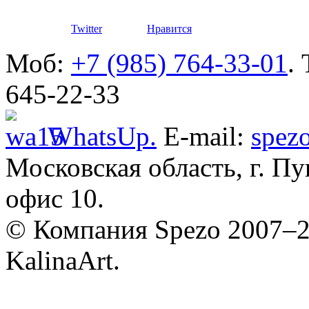
автомоби
Twitter
Нравится
Моб:
+7 (985) 764-33-01
.
645-22-33
WhatsUp.
E-mail:
spez
Разработ
автомоби
Московская область, г. Пу
Defender
офис 10.
© Компания Spezo 2007–
KalinaArt.