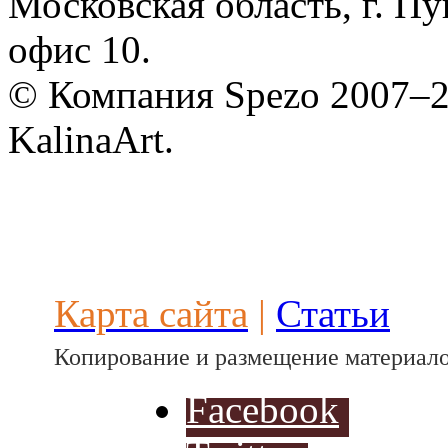
Московская область, г. Пу
Разработ
автомоби
офис 10.
© Компания Spezo 2007–
KalinaArt.
Разработ
автомоби
Карта сайта
|
Статьи
Копирование и размещение материало
Facebook