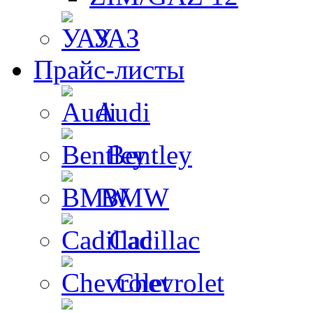
УАЗ
Прайс-листы
Audi
Bentley
BMW
Cadillac
Chevrolet