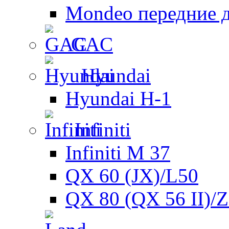
Mondeo передние 
GAC
Hyundai
Hyundai H-1
Infiniti
Infiniti M 37
QX 60 (JX)/L50
QX 80 (QX 56 II)/