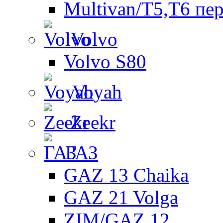
Multivan/T5,T6 пе
Volvo
Volvo S80
Voyah
Zeekr
ГАЗ
GAZ 13 Chaika
GAZ 21 Volga
ZIM/GAZ 12