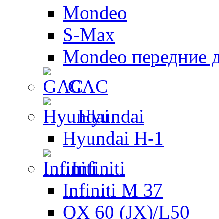
Mondeo
S-Max
Mondeo передние 
GAC
Hyundai
Hyundai H-1
Infiniti
Infiniti M 37
QX 60 (JX)/L50