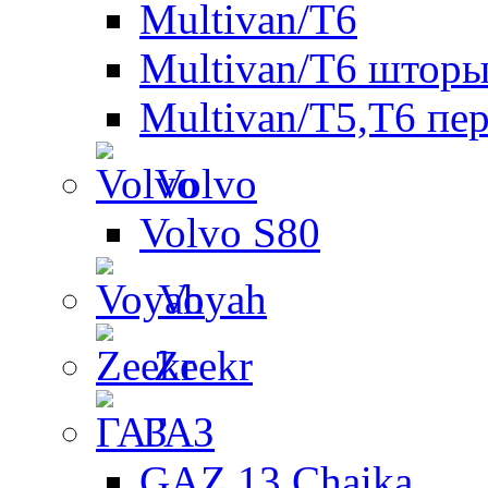
Multivan/T6
Multivan/T6 шторы
Multivan/T5,T6 пе
Volvo
Volvo S80
Voyah
Zeekr
ГАЗ
GAZ 13 Chaika