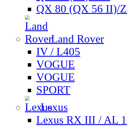
QX 80 (QX 56 II)/
Land Rover
IV / L405
VOGUE
VOGUE
SPORT
Lexus
Lexus RX III / AL 