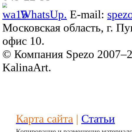
WhatsUp.
E-mail:
spez
Московская область, г. Пу
Разработ
автомоби
офис 10.
© Компания Spezo 2007–
KalinaArt.
Разработ
автомоби
Карта сайта
|
Статьи
Копирование и размещение материало