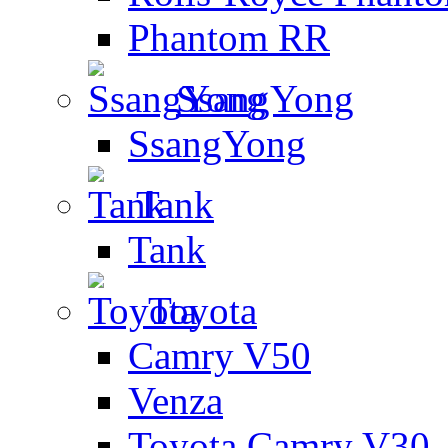
Phantom RR
SsangYong
SsangYong
Tank
Tank
Toyota
Camry V50
Venza
Toyota Camry V30