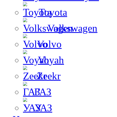
Toyota
Volkswagen
Volvo
Voyah
Zeekr
ГАЗ
УАЗ