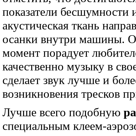
автомоби
показатели бесшумности и
акустическая ткань напра
осанки внутри машины. 
момент порадует любител
качественно музыку в свое
Разработ
автомоб
сделает звук лучше и бол
возникновения тресков пр
Лучше всего подобную
ра
специальным клеем-аэрозо