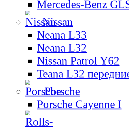
Mercedes-Benz GL
Nissan
Neana L33
Neana L32
Nissan Patrol Y62
Teana L32 передни
Porsche
Porsche Cayenne I