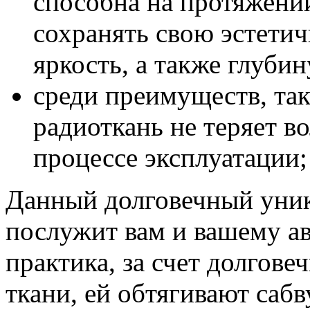
способна на протяжени
Разработ
сохранять свою эстети
Volkswag
яркость, а также глубин
среди преимуществ, так
радиоткань не теряет во
процессе эксплуатации;
Данный долговечный уник
послужит вам и вашему а
практика, за счет долгове
ткани, ей обтягивают саб