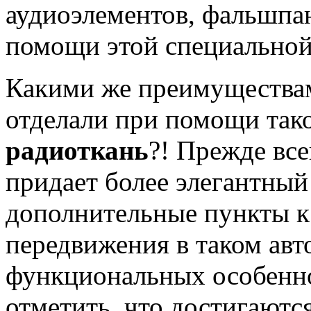
Defender
аудиоэлементов, фальшпа
помощи этой специальной
Какими же преимуществам
отделали при помощи тако
радиоткань
?! Прежде все
Разработ
автомоби
придает более элегантный
дополнительные пункты к
передвижения в таком авт
функциональных особенно
отметить, что достигаютс
Разработ