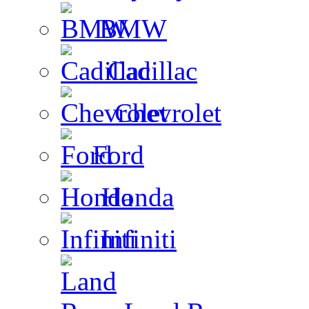
BMW
Cadillac
Chevrolet
Ford
Honda
Infiniti