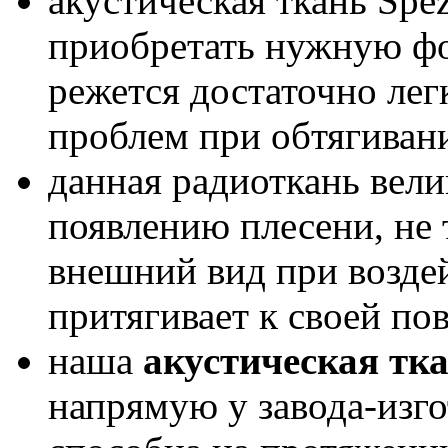
акустическая ткань
Spe
Разработ
приобретать нужную фо
автомоби
режется достаточно лег
проблем при обтягиван
данная радиоткань вели
появлению плесени, не 
Разработ
внешний вид при возде
Peugeot E
притягивает к своей по
наша
акустическая тка
напрямую у завода-изг