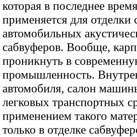
которая в последнее врем
применяется для отделки
автомобильных акустическ
сабвуферов. Вообще, карп
проникнуть в современн
Разработ
автомоби
промышленность. Внутрен
автомобиля, салон машины
легковых транспортных ср
применением такого матер
только в отделке сабвуфер
Разработ
автомоби